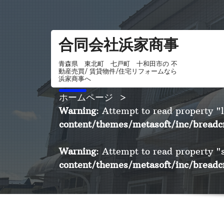
コ
ン
テ
合同会社浜家商事
ン
ツ
青森県 東北町 七戸町 十和田市の 不
動産売買/ 賃貸物件/住宅リフォームなら
へ
浜家商事へ
ス
ホームページ
>
キ
Warning
: Attempt to read property "
ッ
content/themes/metasoft/inc/bread
プ
Warning
: Attempt to read property 
content/themes/metasoft/inc/bread