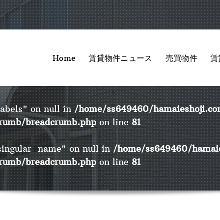
Home
賃貸物件ニュース
売買物件
賃
labels" on null in
/home/ss649460/hamaieshoji.co
crumb/breadcrumb.php
on line
81
"singular_name" on null in
/home/ss649460/hamaie
crumb/breadcrumb.php
on line
81