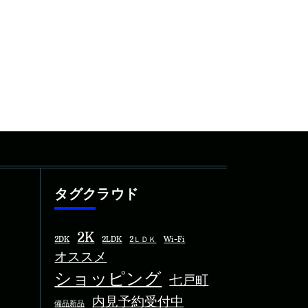
タグクラウド
2K
2DK
2LDK
2ＬＤＫ
Wi-Fi
オススメ
ショッピング
七戸町
内見予約受付中
備品新品