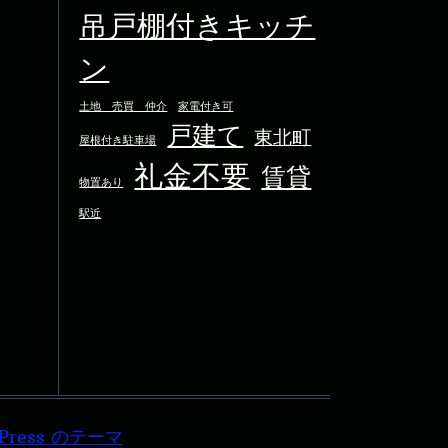
吊戸棚付きキッチ
ン
土地 売買 仲介
家電付き可
戸建て
東北町
屋根付き駐車場
礼金不要
賃貸
物置あり
駅近
rdPress のテーマ