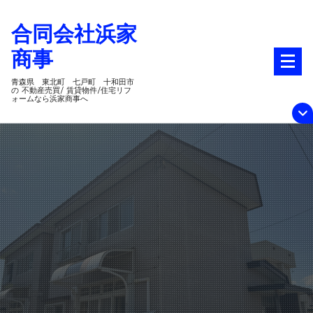
コ
合同会社浜家
ン
テ
商事
ン
ツ
青森県 東北町 七戸町 十和田市
の 不動産売買/ 賃貸物件/住宅リフ
ォームなら浜家商事へ
へ
ス
キ
ッ
プ