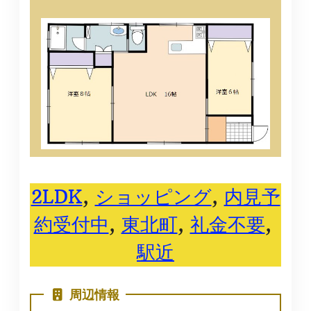
2LDK
, 
ショッピング
, 
内見予
約受付中
, 
東北町
, 
礼金不要
, 
駅近
周辺情報