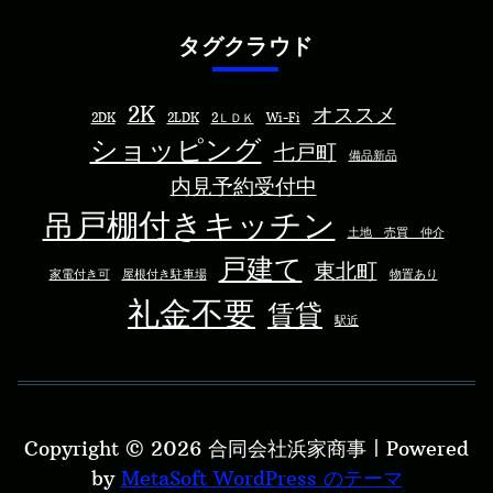
タグクラウド
2K
オススメ
2DK
2LDK
2ＬＤＫ
Wi-Fi
ショッピング
七戸町
備品新品
内見予約受付中
吊戸棚付きキッチン
土地 売買 仲介
戸建て
東北町
家電付き可
屋根付き駐車場
物置あり
礼金不要
賃貸
駅近
Copyright © 2026 合同会社浜家商事 | Powered
by
MetaSoft WordPress のテーマ