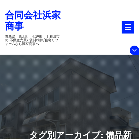
コ
合同会社浜家
ン
テ
商事
ン
ツ
青森県 東北町 七戸町 十和田市
の 不動産売買/ 賃貸物件/住宅リフ
ォームなら浜家商事へ
へ
ス
キ
ッ
プ
タグ別アーカイブ: 備品新