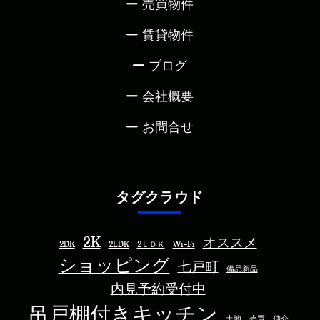
売買物件
賃貸物件
ブログ
会社概要
お問合せ
タグクラウド
2K
オススメ
2DK
2LDK
2ＬＤＫ
Wi-Fi
ショッピング
七戸町
備品新品
内見予約受付中
吊戸棚付きキッチン
土地 売買 仲介