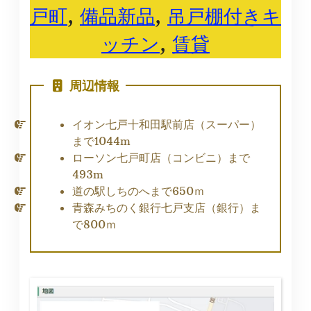
戸町
, 
備品新品
, 
吊戸棚付きキ
ッチン
, 
賃貸
周辺情報
イオン七戸十和田駅前店（スーパー）
まで1044m
ローソン七戸町店（コンビニ）まで
493m
道の駅しちのへまで650ｍ
青森みちのく銀行七戸支店（銀行）ま
で800ｍ