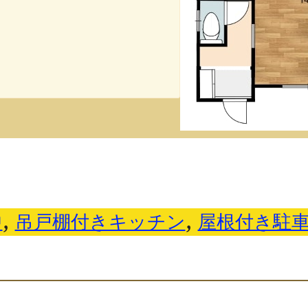
中
, 
吊戸棚付きキッチン
, 
屋根付き駐