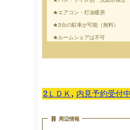
★エアコン・灯油暖房
★2台の駐車が可能（無料）
★ルームシェアは不可
2ＬＤＫ
, 
内見予約受付
周辺情報