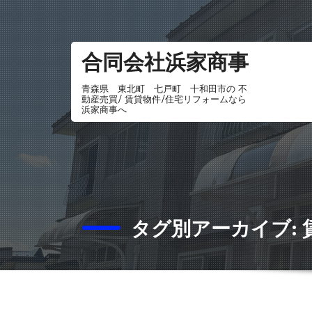
コ
ン
テ
合同会社浜家商事
ン
ツ
青森県 東北町 七戸町 十和田市の 不
動産売買/ 賃貸物件/住宅リフォームなら
へ
浜家商事へ
ス
キ
ッ
プ
タグ別アーカイブ: 