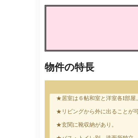
物件の特長
★居室は６帖和室と洋室各1部屋
★リビングから外に出ることが
★玄関に靴収納があり。
★バス・トイレ別 洗面所独立