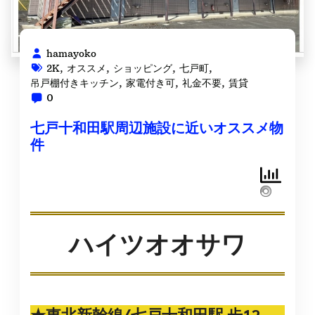
hamayoko
2K
,
オススメ
,
ショッピング
,
七戸町
,
吊戸棚付きキッチン
,
家電付き可
,
礼金不要
,
賃貸
0
七戸十和田駅周辺施設に近いオススメ物
件
ハイツオオサワ
★東北新幹線/七戸十和田駅 歩12