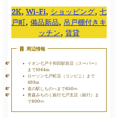
2K
, 
Wi-Fi
, 
ショッピング
, 
七
戸町
, 
備品新品
, 
吊戸棚付きキ
ッチン
, 
賃貸
周辺情報
イオン七戸十和田駅前店（スーパー）
まで1044m
ローソン七戸町店（コンビニ）まで
493m
道の駅しちのへまで650ｍ
青森みちのく銀行七戸支店（銀行）ま
で800ｍ