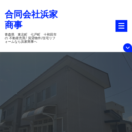
コ
合同会社浜家
ン
テ
商事
ン
ツ
青森県 東北町 七戸町 十和田市
の 不動産売買/ 賃貸物件/住宅リフ
ォームなら浜家商事へ
へ
ス
キ
ッ
プ