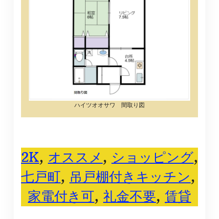
ハイツオオサワ 間取り図
2K
, 
オススメ
, 
ショッピング
, 
七戸町
, 
吊戸棚付きキッチン
, 
家電付き可
, 
礼金不要
, 
賃貸