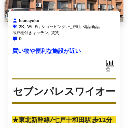
hamayoko
2K
,
Wi-Fi
,
ショッピング
,
七戸町
,
備品新品
,
吊戸棚付きキッチン
,
賃貸
0
買い物や便利な施設が近い
セブンパレスワイオー
★東北新幹線/七戸十和田駅 歩12分